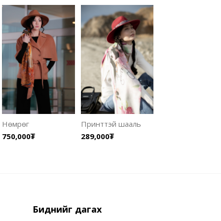
Нөмрөг
Принттэй шааль
750,000₮
289,000₮
Биднийг дагах