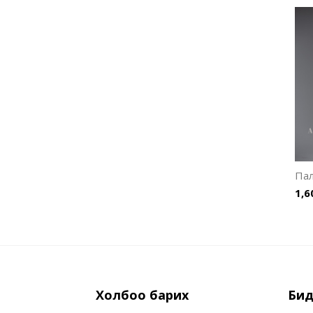
Па
1,6
Холбоо барих
Бид