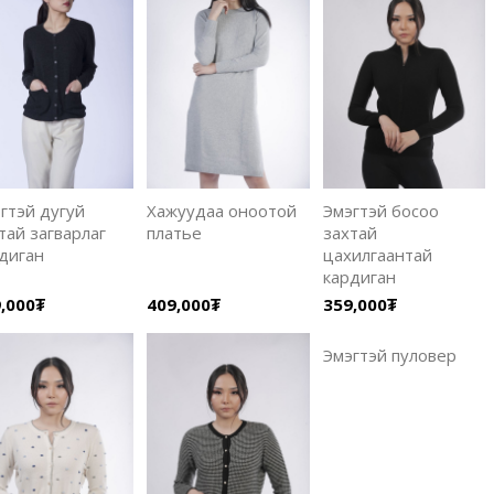
гтэй дугуй
Хажуудаа оноотой
Эмэгтэй босоо
тай загварлаг
платье
захтай
диган
цахилгаантай
кардиган
,000₮
409,000₮
359,000₮
Эмэгтэй пуловер