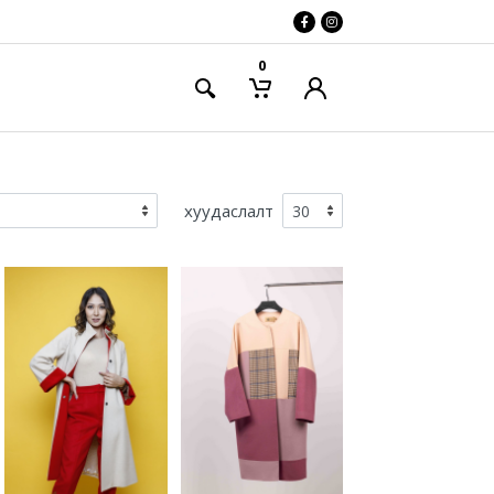
0
хуудаслалт