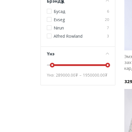
Брэндүүд
Бусад
6
Evseg
20
Nirun
7
Alfred Rowland
3
Үнэ
Эмэ
зах
кар
Үнэ:
289000.00
₮
–
1950000.00
₮
329