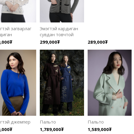
гтэй загварлаг
Эмэгтэй кардиган
диган
сувдан товчтой
,000₮
299,000₮
289,000₮
гтэй джемпер
Пальто
Пальто
,000₮
1,789,000₮
1,589,000₮