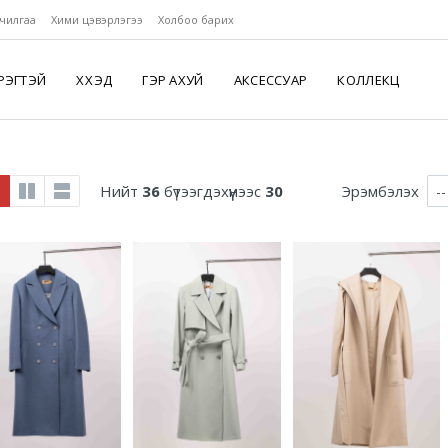
чилгаа
Хими цэвэрлэгээ
Холбоо барих
РЭГТЭЙ
ХҮҮХЭД
ГЭР АХУЙ
АКСЕССУАР
КОЛЛЕКЦ
Нийт
36
бүтээгдэхүүнээс
30
Эрэмбэлэх