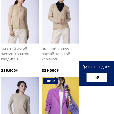
Эмэгтэй дугуй
Эмэгтэй хошуу
захтай товчтой
захтай товчтой
кардиган
кардиган
0
БҮТЭЭГДЭХҮҮН
339,000₮
339,000₮
0
₮
шинэ