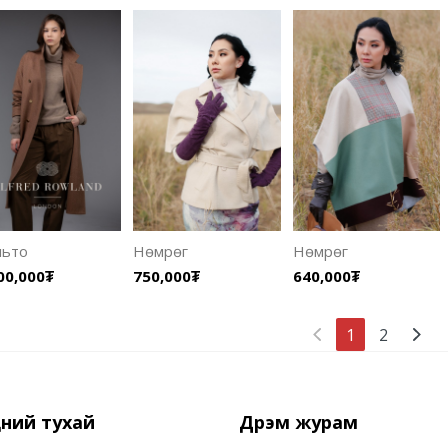
льто
Нөмрөг
Нөмрөг
00,000₮
750,000₮
640,000₮
1
2
ний тухай
Дүрэм журам