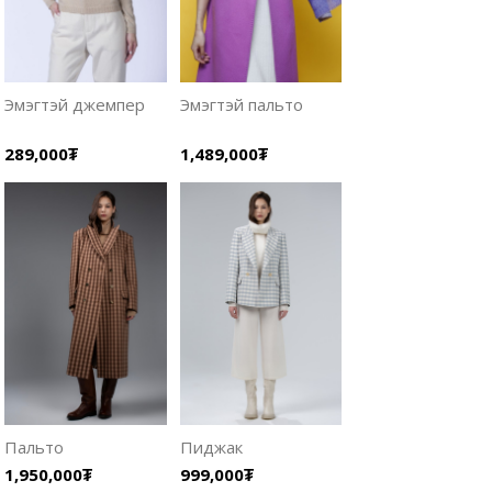
Эмэгтэй джемпер
Эмэгтэй пальто
289,000₮
1,489,000₮
Пальто
Пиджак
1,950,000₮
999,000₮