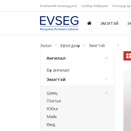
Компаний танилцуулга
Салбар байршил
Ноолуур ар
ЭМЭГТЭЙ
Э
Эхлэл
Бүтээгдэхүүн
Эмэгтэй
Ангилал
Бүх ангилал
Эмэгтэй
Цамц
Платье
Юбка
Майк
Өмд