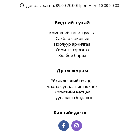
Даваа-Лхагва: 09:00-20:00 Пүрэв-Ням: 10:00-20:00
Бидний тухай
Компаний танилцуулга
Салбар байршил
Ноолуур арчилгаа
Хими цэвэрлэгээ
Холбоо барих
Дүрэм журам
Үйлчилгээний нөхцөл
Бараа буцаалтын нөхцөл
Хүргэлтийн нөхцөл
Нууцлалын бодлого
Биднийг дагах