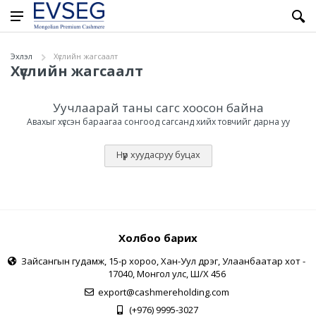
Эхлэл
Хүслийн жагсаалт
Хүслийн жагсаалт
Уучлаарай таны сагс хоосон байна
Авахыг хүссэн бараагаа сонгоод сагсанд хийх товчийг дарна уу
Нүүр хуудасруу буцах
Холбоо барих
Зайсангын гудамж, 15-р хороо, Хан-Уул дүүрэг, Улаанбаатар хот -
17040, Монгол улс, Ш/Х 456
export@cashmereholding.com
(+976) 9995-3027