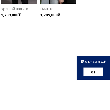
Эрэгтэй пальто
Пальто
1,789,000₮
1,789,000₮
0
БҮТЭЭГДЭХҮҮН
0
₮