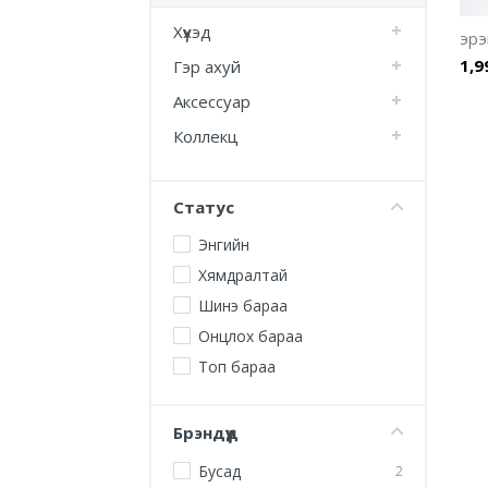
Хүүхэд
эрэ
1,9
Гэр ахуй
Аксессуар
Коллекц
Статус
Энгийн
Хямдралтай
Шинэ бараа
Онцлох бараа
Топ бараа
Брэндүүд
Бусад
2