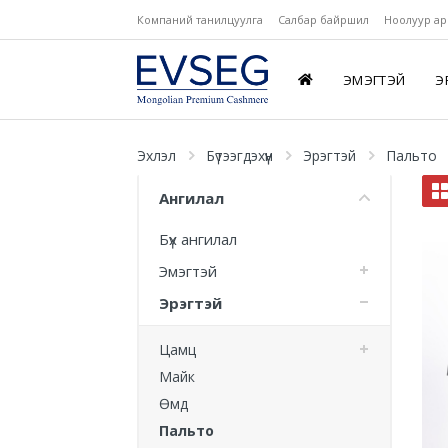
Компаний танилцуулга
Салбар байршил
Ноолуур ар
ЭМЭГТЭЙ
Э
Эхлэл
Бүтээгдэхүүн
Эрэгтэй
Пальто
Ангилал
Бүх ангилал
Эмэгтэй
Эрэгтэй
Цамц
Майк
Өмд
Пальто