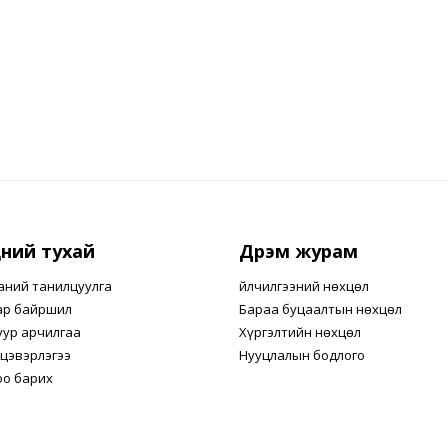
ний тухай
Дүрэм журам
аний танилцуулга
Үйлчилгээний нөхцөл
ар байршил
Бараа буцаалтын нөхцөл
уур арчилгаа
Хүргэлтийн нөхцөл
цэвэрлэгээ
Нууцлалын бодлого
оо барих