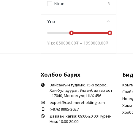
Nirun
3
Үнэ
Үнэ:
850000.00
₮
–
1990000.00
₮
Холбоо барих
Бид
Зайсангын гудамж, 15-р хороо,
Комп
Хан-Уул дүүрэг, Улаанбаатар хот
Салб
- 17040, Монгол улс, Ш/Х 456
Ноол
export@cashmereholding.com
Хими 
(+976) 9995-3027
Холб
Даваа-Лхагва: 09:00-20:00 Пүрэв-
Ням: 10:00-20:00