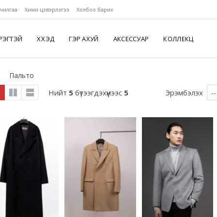
чилгаа
Хими цэвэрлэгээ
Холбоо барих
РЭГТЭЙ
ХҮҮХЭД
ГЭР АХУЙ
АКСЕССУАР
КОЛЛЕКЦ
Пальто
Нийт
5
бүтээгдэхүүнээс
5
Эрэмбэлэх