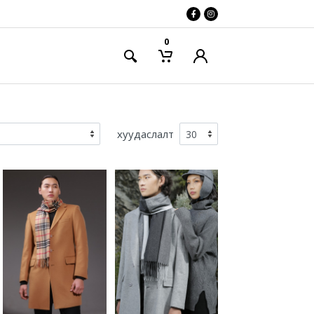
0
хуудаслалт