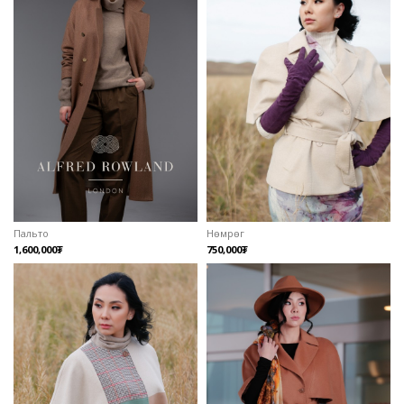
Пальто
Нөмрөг
1,600,000₮
750,000₮