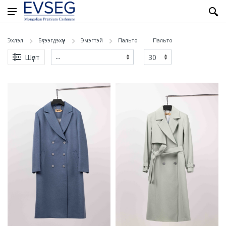
Эхлэл
Бүтээгдэхүүн
Эмэгтэй
Пальто
Пальто
Шүүлт