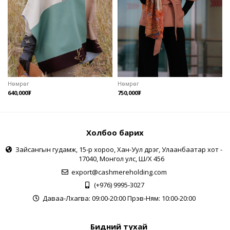
Нөмрөг
Нөмрөг
640,000₮
750,000₮
Холбоо барих
Зайсангын гудамж, 15-р хороо, Хан-Уул дүүрэг, Улаанбаатар хот -
17040, Монгол улс, Ш/Х 456
export@cashmereholding.com
(+976) 9995-3027
Даваа-Лхагва: 09:00-20:00 Пүрэв-Ням: 10:00-20:00
Бидний тухай