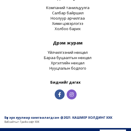
Компаний танилцуулга
Салбар байршил
Ноолуур арчилгаа
Хими цэвэрлэгээ
Холбоо барих
Дүрэм журам
Үйлчилгээний нөхцөл
Бараа буцаалтын нөхцөл
Хүргэлтийн нөхцөл
Нууцлалын бодлого
Биднийг дагах
Бүх эрх хуулиар хамгаалагдсан @2021. КАШМЕР ХОЛДИНГ ХХК
Вэб сайт
ыг:
Грийн софт ХХК
Дуудлагын төв