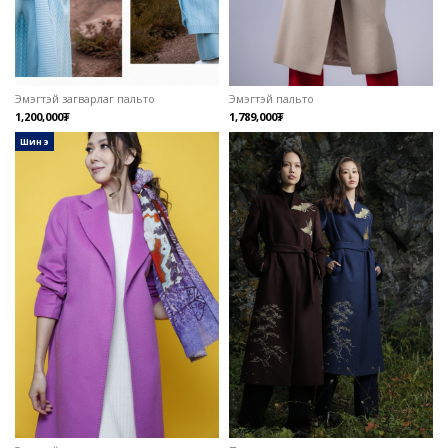
Эмэгтэй загварлаг пальто
Эмэгтэй пальто
1,200,000₮
1,789,000₮
шинэ