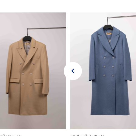
эй пальто
эмэгтэй пальто