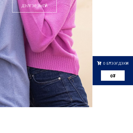
0
БҮТЭЭГДЭХҮҮН
0
₮