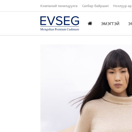
Компаний танилцуулга
Салбар байршил
Ноолуур ар
ЭМЭГТЭЙ
Э