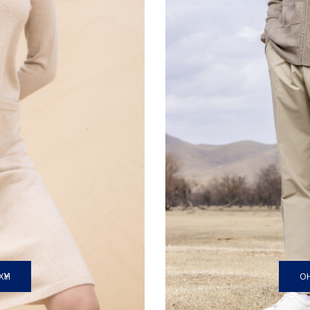
ОН
ҮҮН