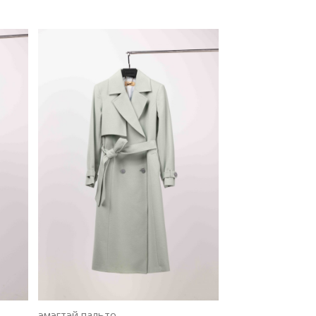
эмэгтэй пальто
эмэгтэй пальто