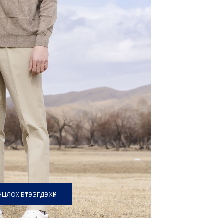
ЦЛОХ БҮТЭЭГДЭХҮҮН