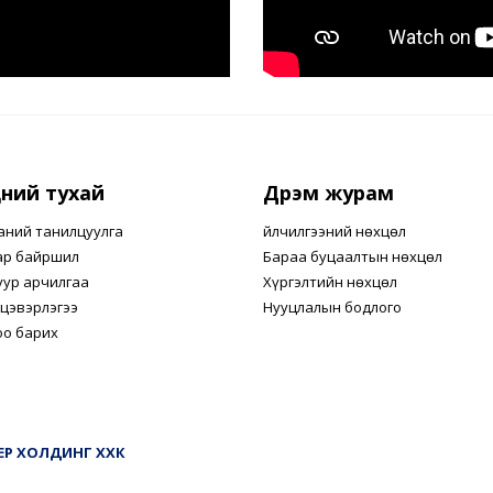
ний тухай
Дүрэм журам
аний танилцуулга
Үйлчилгээний нөхцөл
ар байршил
Бараа буцаалтын нөхцөл
уур арчилгаа
Хүргэлтийн нөхцөл
цэвэрлэгээ
Нууцлалын бодлого
оо барих
МЕР ХОЛДИНГ ХХК