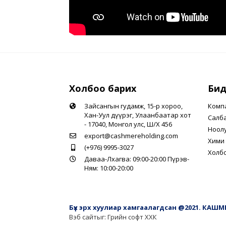
Холбоо барих
Бид
Зайсангын гудамж, 15-р хороо,
Комп
Хан-Уул дүүрэг, Улаанбаатар хот
Салб
- 17040, Монгол улс, Ш/Х 456
Ноол
export@cashmereholding.com
Хими 
(+976) 9995-3027
Холб
Даваа-Лхагва: 09:00-20:00 Пүрэв-
Ням: 10:00-20:00
Бүх эрх хуулиар хамгаалагдсан @2021. КАШ
Вэб сайт
ыг:
Грийн софт ХХК