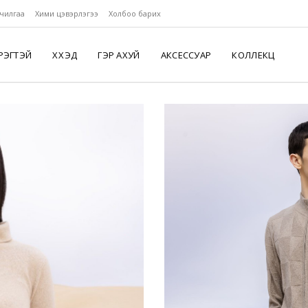
чилгаа
Хими цэвэрлэгээ
Холбоо барих
РЭГТЭЙ
ХҮҮХЭД
ГЭР АХУЙ
АКСЕССУАР
КОЛЛЕКЦ