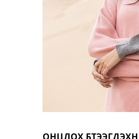
ОНЦЛОХ БҮТЭЭГДЭХҮҮН