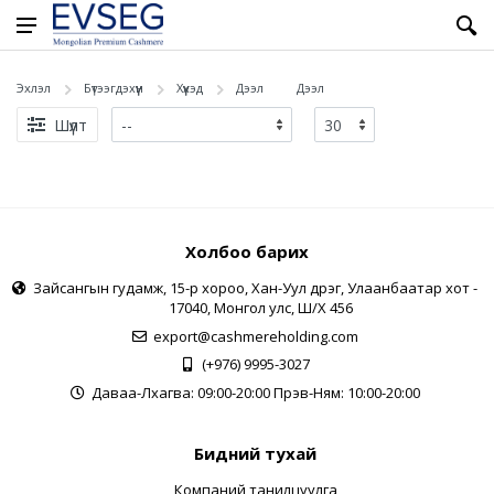
Эхлэл
Бүтээгдэхүүн
Хүүхэд
Дээл
Дээл
Шүүлт
Холбоо барих
Зайсангын гудамж, 15-р хороо, Хан-Уул дүүрэг, Улаанбаатар хот -
17040, Монгол улс, Ш/Х 456
export@cashmereholding.com
(+976) 9995-3027
Даваа-Лхагва: 09:00-20:00 Пүрэв-Ням: 10:00-20:00
Бидний тухай
Компаний танилцуулга