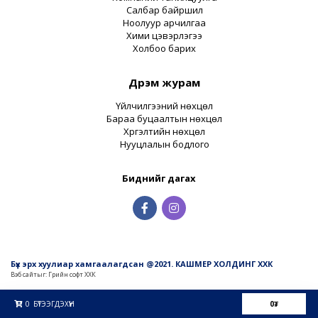
Салбар байршил
Ноолуур арчилгаа
Хими цэвэрлэгээ
Холбоо барих
Дүрэм журам
Үйлчилгээний нөхцөл
Бараа буцаалтын нөхцөл
Хүргэлтийн нөхцөл
Нууцлалын бодлого
Биднийг дагах
Бүх эрх хуулиар хамгаалагдсан @2021. КАШМЕР ХОЛДИНГ ХХК
Вэб сайт
ыг:
Грийн софт ХХК
Дуудлагын төв
0
БҮТЭЭГДЭХҮҮН
0
₮