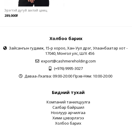
Эрэгтэй дугуй захтай цамц
289,000₮
Холбоо барих
Зайсангын гудамж, 15-р хороо, Хан-Уул дүүрэг, Улаанбаатар хот -
17040, Монгол улс, Ш/Х 456
export@cashmereholding.com
(+976) 9995-3027
Даваа-Лхагва: 09:00-20:00 Пүрэв-Ням: 10:00-20:00
Бидний тухай
Компаний танилцуулга
Салбар байршил
Ноолуур арчилгаа
Хими цэвэрлэгээ
Холбоо барих