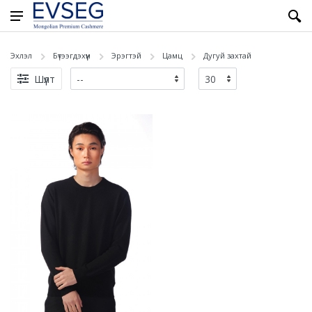
Эхлэл
Бүтээгдэхүүн
Эрэгтэй
Цамц
Дугуй захтай
Шүүлт