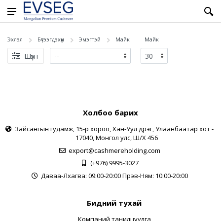
Эхлэл
Бүтээгдэхүүн
Эмэгтэй
Майк
Майк
Шүүлт
Холбоо барих
Зайсангын гудамж, 15-р хороо, Хан-Уул дүүрэг, Улаанбаатар хот -
17040, Монгол улс, Ш/Х 456
export@cashmereholding.com
(+976) 9995-3027
Даваа-Лхагва: 09:00-20:00 Пүрэв-Ням: 10:00-20:00
Бидний тухай
Компаний танилцуулга