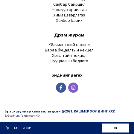
Салбар байршил
Ноолуур арчилгаа
Хими цэвэрлэгээ
Холбоо барих
Дүрэм журам
Үйлчилгээний нөхцөл
Бараа буцаалтын нөхцөл
Хүргэлтийн нөхцөл
Нууцлалын бодлого
Биднийг дагах
Бүх эрх хуулиар хамгаалагдсан @2021. КАШМЕР ХОЛДИНГ ХХК
Вэб сайт
ыг:
Грийн софт ХХК
Дуудлагын төв
0
БҮТЭЭГДЭХҮҮН
0
₮