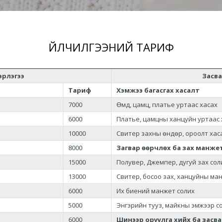
ҮЙЛЧИЛГЭЭНИЙ ТАРИФ
эрлэгээ
Засва
Тариф
Хэмжээ багасгах хасалт
7000
Өмд, цамц, платье уртаас хасах
6000
Платье, цамцны ханцуйн уртаас 
10000
Свитер захны өндөр, ороолт хас
8000
Загвар өөрчлөх ба зах манже
15000
Полувер, Джемпер, дугуй зах сол
13000
Свитер, босоо зах, ханцуйны ма
6000
Их биений манжет солих
5000
Энгэрийн тууз, майкны эмжээр с
6000
Шинээр оруулга хийх ба засв