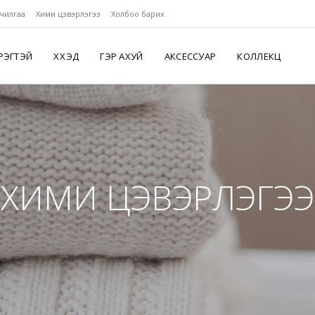
чилгаа
Хими цэвэрлэгээ
Холбоо барих
РЭГТЭЙ
ХҮҮХЭД
ГЭР АХУЙ
АКСЕССУАР
КОЛЛЕКЦ
ХИМИ ЦЭВЭРЛЭГЭЭ