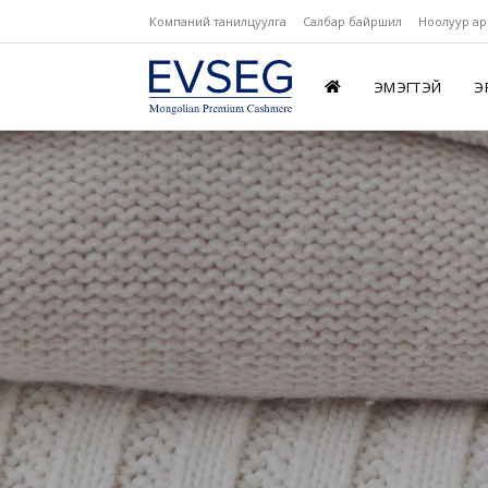
Компаний танилцуулга
Салбар байршил
Ноолуур ар
ЭМЭГТЭЙ
Э