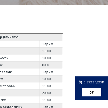
р үйлчилгээ
Тариф
15000
хасах
10000
ах
8000
т солих
Тариф
их
10000
0
БҮТЭЭГДЭХҮҮН
нжет солих
15000
0
₮
20000
олих
15000
ар оёдол хийх
Тариф