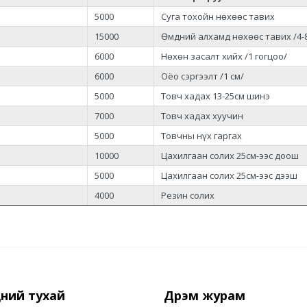
5000
Суга тохойн нөхөөс тавих
15000
Өмдний алхамд нөхөөс тавих /4-
6000
Нөхөн засалт хийх /1 гогцоо/
6000
Оёо сэргээлт /1 см/
5000
Товч хадах 13-25см шинэ
7000
Товч хадах хуучин
5000
Товчны нүх гаргах
10000
Цахилгаан солих 25см-ээс доош
5000
Цахилгаан солих 25см-ээс дээш
4000
Резин солих
ний тухай
Дүрэм журам