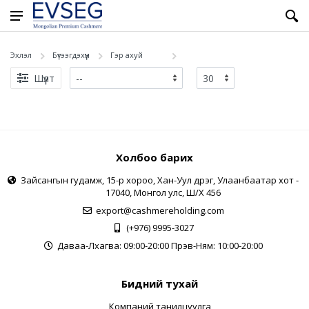
Эхлэл
Бүтээгдэхүүн
Гэр ахуй
Шүүлт
Холбоо барих
Зайсангын гудамж, 15-р хороо, Хан-Уул дүүрэг, Улаанбаатар хот -
17040, Монгол улс, Ш/Х 456
export@cashmereholding.com
(+976) 9995-3027
Даваа-Лхагва: 09:00-20:00 Пүрэв-Ням: 10:00-20:00
Бидний тухай
Компаний танилцуулга