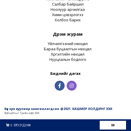
Салбар байршил
Ноолуур арчилгаа
Хими цэвэрлэгээ
Холбоо барих
Дүрэм журам
Үйлчилгээний нөхцөл
Бараа буцаалтын нөхцөл
Хүргэлтийн нөхцөл
Нууцлалын бодлого
Биднийг дагах
Бүх эрх хуулиар хамгаалагдсан @2021. КАШМЕР ХОЛДИНГ ХХК
Вэб сайт
ыг:
Грийн софт ХХК
Дуудлагын төв
0
БҮТЭЭГДЭХҮҮН
0
₮