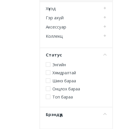
Хүүхэд
Гэр ахуй
Аксессуар
Коллекц
Статус
Энгийн
Хямдралтай
Шинэ бараа
Онцлох бараа
Топ бараа
Брэндүүд