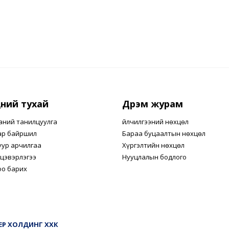
ний тухай
Дүрэм журам
аний танилцуулга
Үйлчилгээний нөхцөл
ар байршил
Бараа буцаалтын нөхцөл
уур арчилгаа
Хүргэлтийн нөхцөл
цэвэрлэгээ
Нууцлалын бодлого
оо барих
МЕР ХОЛДИНГ ХХК