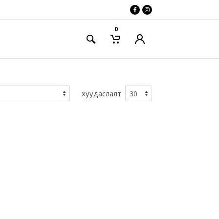
0
хуудаслалт