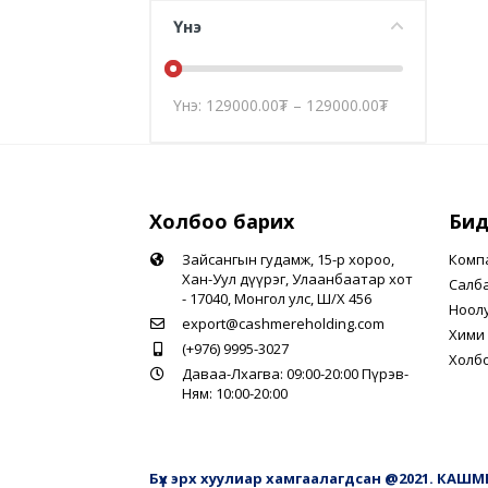
Үнэ
Үнэ:
129000.00
₮
–
129000.00
₮
Холбоо барих
Бид
Зайсангын гудамж, 15-р хороо,
Комп
Хан-Уул дүүрэг, Улаанбаатар хот
Салб
- 17040, Монгол улс, Ш/Х 456
Ноол
export@cashmereholding.com
Хими 
(+976) 9995-3027
Холб
Даваа-Лхагва: 09:00-20:00 Пүрэв-
Ням: 10:00-20:00
Бүх эрх хуулиар хамгаалагдсан @2021. КАШ