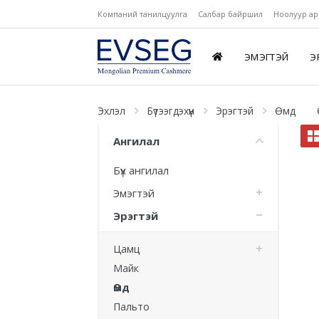
Компаний танилцуулга
Салбар байршил
Ноолуур ар
ЭМЭГТЭЙ
Э
Эхлэл
Бүтээгдэхүүн
Эрэгтэй
Өмд
Ангилал
Бүх ангилал
Эмэгтэй
Эрэгтэй
Цамц
Майк
Өмд
Пальто