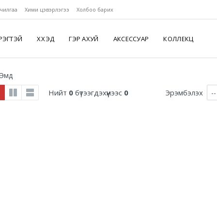
чилгаа
Хими цэвэрлэгээ
Холбоо барих
РЭГТЭЙ
ХҮҮХЭД
ГЭР АХУЙ
АКСЕССУАР
КОЛЛЕКЦ
Өмд
Нийт
0
бүтээгдэхүүнээс
0
Эрэмбэлэх