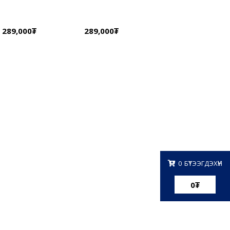
289,000₮
289,000₮
0
БҮТЭЭГДЭХҮҮН
0
₮