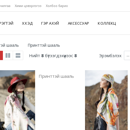
чилгаа
Хими цэвэрлэгээ
Холбоо барих
РЭГТЭЙ
ХҮҮХЭД
ГЭР АХУЙ
АКСЕССУАР
КОЛЛЕКЦ
тэй шааль
Принттэй шааль
Нийт
8
бүтээгдэхүүнээс
8
Эрэмбэлэх
Принттэй шааль