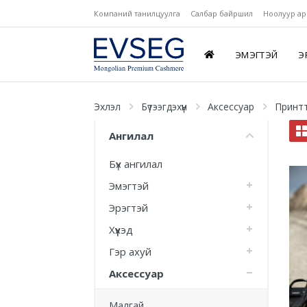
Компаний танилцуулга
Салбар байршил
Ноолуур ар
ЭМЭГТЭЙ
Э
Эхлэл
Бүтээгдэхүүн
Аксессуар
Принт
Ангилал
Бүх ангилал
Эмэгтэй
Эрэгтэй
Хүүхэд
Гэр ахуй
Аксессуар
Малгай