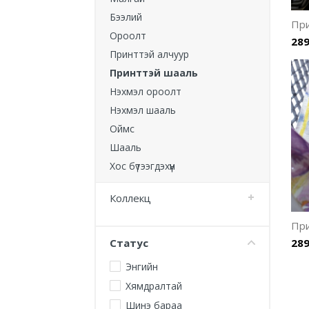
Бээлий
Пр
Ороолт
289
Принттэй алчуур
Принттэй шааль
Нэхмэл ороолт
Нэхмэл шааль
Оймс
Шааль
Хос бүтээгдэхүүн
Коллекц
Пр
Статус
289
Энгийн
Хямдралтай
Шинэ бараа