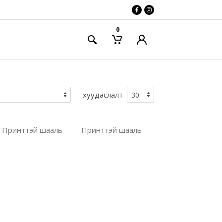
0
хуудаслалт
Принттэй шааль
Принттэй шааль