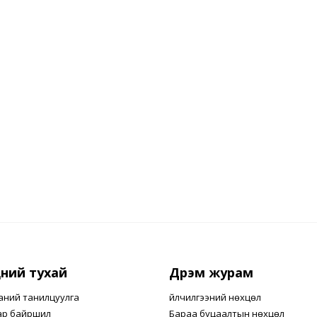
ний тухай
Дүрэм журам
аний танилцуулга
Үйлчилгээний нөхцөл
ар байршил
Бараа буцаалтын нөхцөл