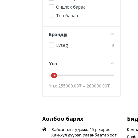
Онцлох бараа
Топ бараа
Брэндүүд
Evseg
8
Үнэ
Үнэ:
255000.00
₮
–
289000.00
₮
Холбоо барих
Бид
Зайсангын гудамж, 15-р хороо,
Комп
Хан-Уул дүүрэг, Улаанбаатар хот
Салб