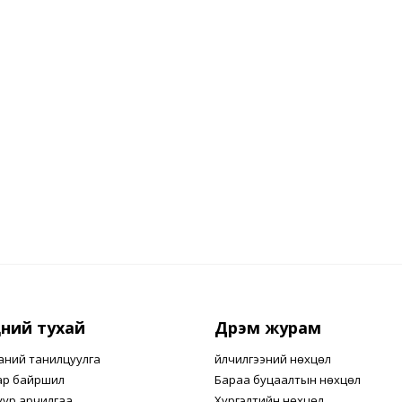
ний тухай
Дүрэм журам
аний танилцуулга
Үйлчилгээний нөхцөл
ар байршил
Бараа буцаалтын нөхцөл
уур арчилгаа
Хүргэлтийн нөхцөл