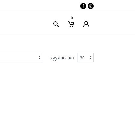
0
хуудаслалт