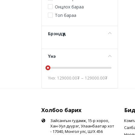
Онцлох бараа
Топ бараа
Брэндүүд
Үнэ
Үнэ:
129000.00
₮
–
129000.00
₮
Холбоо барих
Бид
Зайсангын гудамж, 15-р хороо,
Комп
Хан-Уул дүүрэг, Улаанбаатар хот
Салб
- 17040, Монгол улс, Ш/Х 456
Ноол