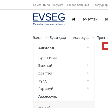
Компаний танилцуулга
Салбар байршил
Ноолуур ар
ЭМЭГТЭЙ
Э
Эхлэл
Бүтээгдэхүүн
Аксессуар
Принтт
Ангилал
Бүх ангилал
Эмэгтэй
Эрэгтэй
Хүүхэд
Гэр ахуй
Аксессуар
Малгай