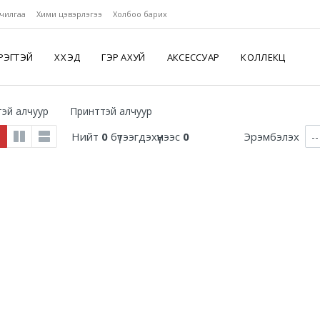
чилгаа
Хими цэвэрлэгээ
Холбоо барих
РЭГТЭЙ
ХҮҮХЭД
ГЭР АХУЙ
АКСЕССУАР
КОЛЛЕКЦ
эй алчуур
Принттэй алчуур
Нийт
0
бүтээгдэхүүнээс
0
Эрэмбэлэх