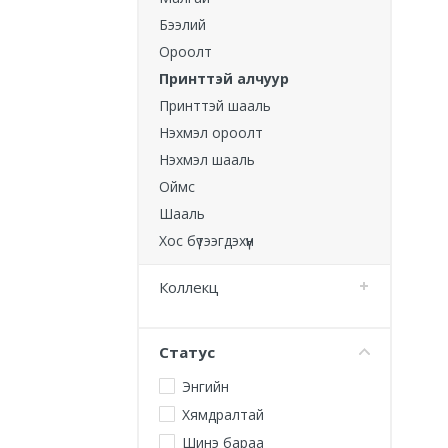
Бээлий
Ороолт
Принттэй алчуур
Принттэй шааль
Нэхмэл ороолт
Нэхмэл шааль
Оймс
Шааль
Хос бүтээгдэхүүн
Коллекц
Статус
Энгийн
Хямдралтай
Шинэ бараа