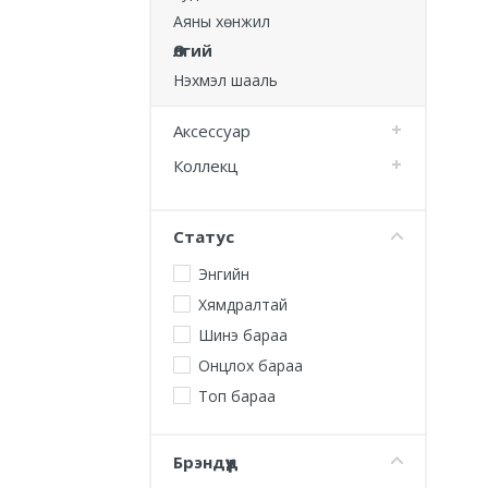
Аяны хөнжил
Өлгий
Нэхмэл шааль
Аксессуар
Коллекц
Статус
Энгийн
Хямдралтай
Шинэ бараа
Онцлох бараа
Топ бараа
Брэндүүд