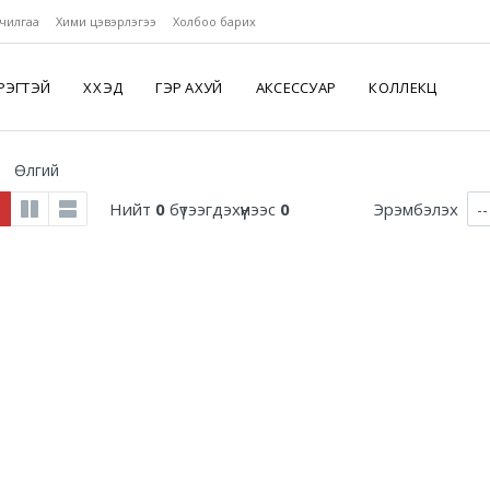
чилгаа
Хими цэвэрлэгээ
Холбоо барих
РЭГТЭЙ
ХҮҮХЭД
ГЭР АХУЙ
АКСЕССУАР
КОЛЛЕКЦ
Өлгий
Нийт
0
бүтээгдэхүүнээс
0
Эрэмбэлэх