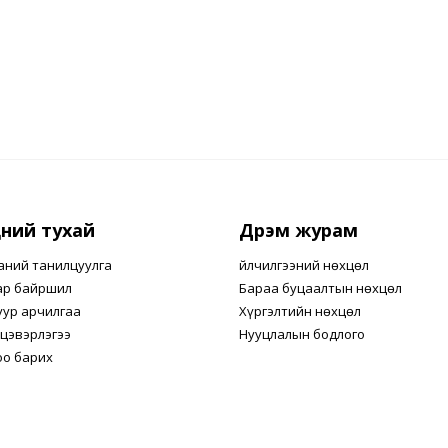
ний тухай
Дүрэм журам
аний танилцуулга
Үйлчилгээний нөхцөл
ар байршил
Бараа буцаалтын нөхцөл
уур арчилгаа
Хүргэлтийн нөхцөл
цэвэрлэгээ
Нууцлалын бодлого
оо барих