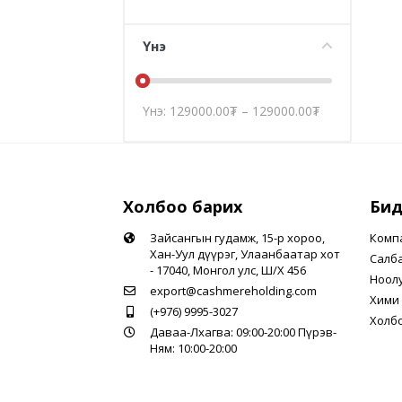
Үнэ
Үнэ:
129000.00
₮
–
129000.00
₮
Холбоо барих
Бид
Зайсангын гудамж, 15-р хороо,
Комп
Хан-Уул дүүрэг, Улаанбаатар хот
Салб
- 17040, Монгол улс, Ш/Х 456
Ноол
export@cashmereholding.com
Хими 
(+976) 9995-3027
Холб
Даваа-Лхагва: 09:00-20:00 Пүрэв-
Ням: 10:00-20:00