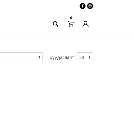
0
хуудаслалт