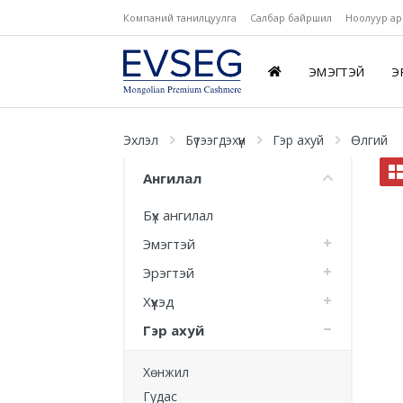
Компаний танилцуулга
Салбар байршил
Ноолуур ар
ЭМЭГТЭЙ
Э
Эхлэл
Бүтээгдэхүүн
Гэр ахуй
Өлгий
Ангилал
Бүх ангилал
Эмэгтэй
Эрэгтэй
Хүүхэд
Гэр ахуй
Хөнжил
Гудас