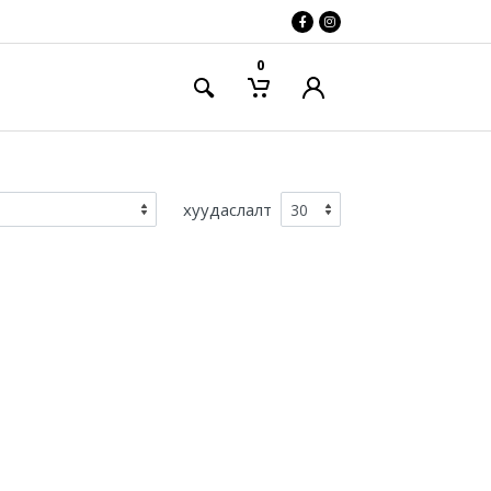
0
хуудаслалт