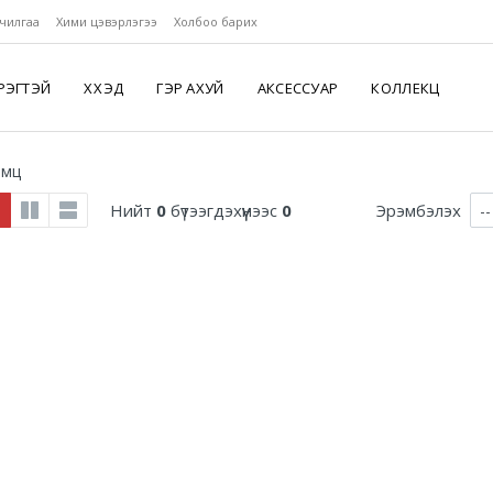
чилгаа
Хими цэвэрлэгээ
Холбоо барих
РЭГТЭЙ
ХҮҮХЭД
ГЭР АХУЙ
АКСЕССУАР
КОЛЛЕКЦ
амц
Нийт
0
бүтээгдэхүүнээс
0
Эрэмбэлэх