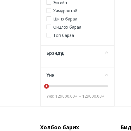
Энгийн
Хямдралтай
Шинэ бараа
Онцлох бараа
Топ бараа
Брэндүүд
Үнэ
Үнэ:
129000.00
₮
–
129000.00
₮
Холбоо барих
Бид