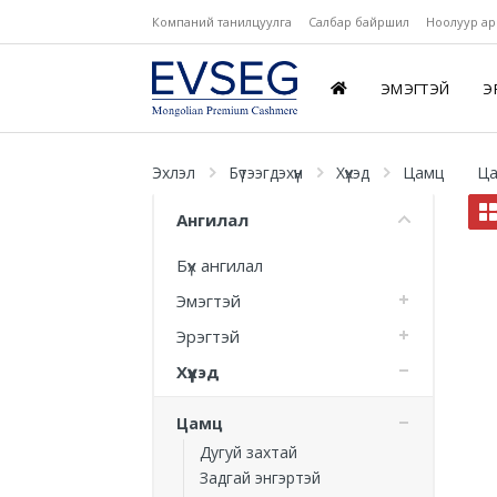
Компаний танилцуулга
Салбар байршил
Ноолуур ар
ЭМЭГТЭЙ
Э
Эхлэл
Бүтээгдэхүүн
Хүүхэд
Цамц
Ц
Ангилал
Бүх ангилал
Эмэгтэй
Эрэгтэй
Хүүхэд
Цамц
Дугуй захтай
Задгай энгэртэй