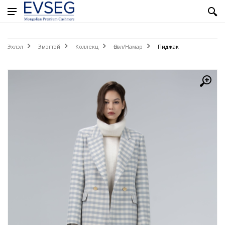
Эхлэл
Эмэгтэй
Коллекц
Өвөл/Намар
Пиджак