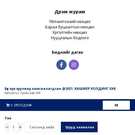
Дүрэм журам
Үйлчилгээний нөхцөл
Бараа буцаалтын нөхцөл
Хүргэлтийн нөхцөл
Нууцлалын бодлого
Биднийг дагах
Бүх эрх хуулиар хамгаалагдсан @2021. КАШМЕР ХОЛДИНГ ХХК
Вэб сайт
ыг:
Грийн софт ХХК
Дуудлагын төв
0
БҮТЭЭГДЭХҮҮН
0
₮
Тоо
Сагсанд хийх
Шууд захиалах