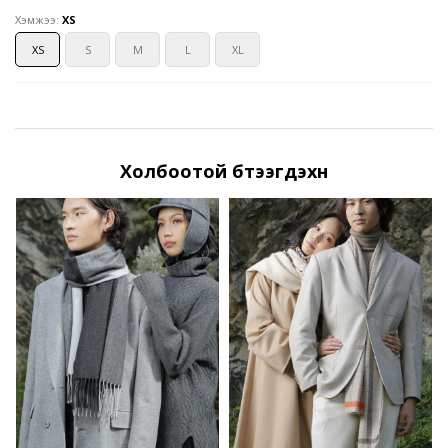
Хэмжээ:
XS
XS
S
M
L
XL
Холбоотой бүтээгдэхүүн