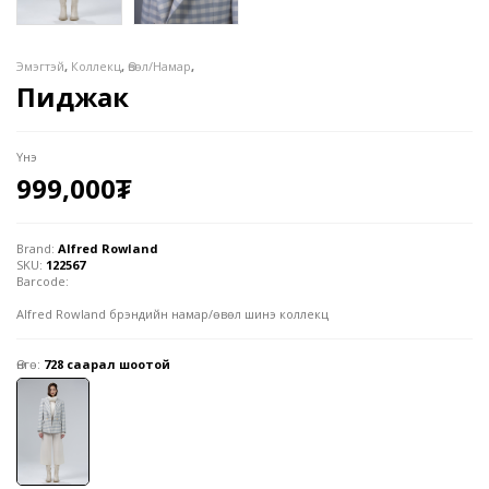
Эмэгтэй
,
Коллекц
,
Өвөл/Намар
,
Пиджак
Үнэ
999,000
₮
Brand:
Alfred Rowland
SKU:
122567
Barcode:
Alfred Rowland брэндийн намар/өвөл шинэ коллекц
Өнгө:
728 саарал шоотой