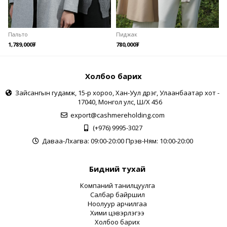
Пальто
Пиджак
1,789,000
₮
780,000
₮
1
Холбоо барих
Зайсангын гудамж, 15-р хороо, Хан-Уул дүүрэг, Улаанбаатар хот -
17040, Монгол улс, Ш/Х 456
export@cashmereholding.com
(+976) 9995-3027
Даваа-Лхагва: 09:00-20:00 Пүрэв-Ням: 10:00-20:00
Бидний тухай
Компаний танилцуулга
Салбар байршил
Ноолуур арчилгаа
Хими цэвэрлэгээ
Холбоо барих