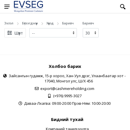
Эхлэл
Бүтээгдэхүүн
Хүүхэд
Баривч
Баривч
Шүүлт
Холбоо барих
Зайсангын гудамж, 15-р хороо, Хан-Уул дүүрэг, Улаанбаатар хот -
17040, Монгол улс, Ш/Х 456
export@cashmereholding.com
(+976) 9995-3027
Даваа-Лхагва: 09:00-20:00 Пүрэв-Ням: 10:00-20:00
Бидний тухай
Компаний танилцуулга