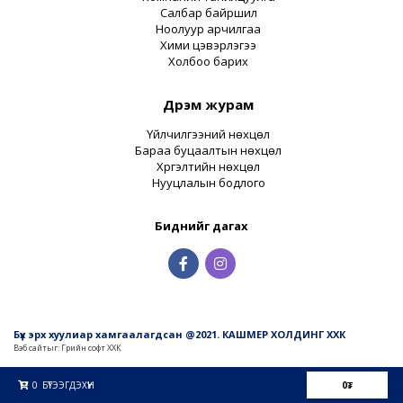
Салбар байршил
Ноолуур арчилгаа
Хими цэвэрлэгээ
Холбоо барих
Дүрэм журам
Үйлчилгээний нөхцөл
Бараа буцаалтын нөхцөл
Хүргэлтийн нөхцөл
Нууцлалын бодлого
Биднийг дагах
Бүх эрх хуулиар хамгаалагдсан @2021. КАШМЕР ХОЛДИНГ ХХК
Вэб сайт
ыг:
Грийн софт ХХК
Дуудлагын төв
0
БҮТЭЭГДЭХҮҮН
0
₮