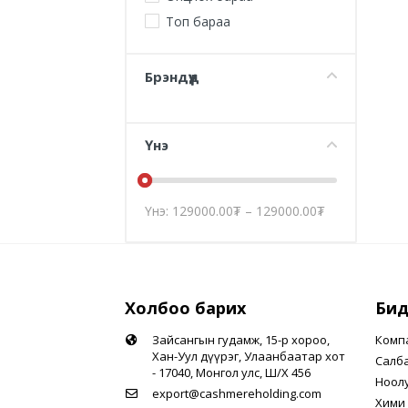
Топ бараа
Брэндүүд
Үнэ
Үнэ:
129000.00
₮
–
129000.00
₮
Холбоо барих
Бид
Зайсангын гудамж, 15-р хороо,
Комп
Хан-Уул дүүрэг, Улаанбаатар хот
Салб
- 17040, Монгол улс, Ш/Х 456
Ноол
export@cashmereholding.com
Хими 