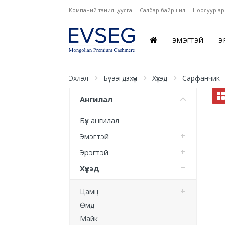
Компаний танилцуулга
Салбар байршил
Ноолуур ар
ЭМЭГТЭЙ
Э
Эхлэл
Бүтээгдэхүүн
Хүүхэд
Сарфанчик
Ангилал
Бүх ангилал
Эмэгтэй
Эрэгтэй
Хүүхэд
Цамц
Өмд
Майк