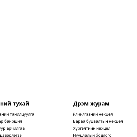
ний тухай
Дүрэм журам
аний танилцуулга
Үйлчилгээний нөхцөл
ар байршил
Бараа буцаалтын нөхцөл
уур арчилгаа
Хүргэлтийн нөхцөл
цэвэрлэгээ
Нууцлалын бодлого