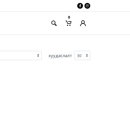
0
хуудаслалт