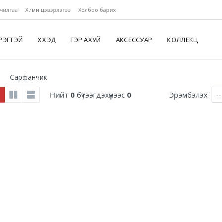
чилгаа
Хими цэвэрлэгээ
Холбоо барих
РЭГТЭЙ
ХҮҮХЭД
ГЭР АХУЙ
АКСЕССУАР
КОЛЛЕКЦ
Сарфанчик
Нийт
0
бүтээгдэхүүнээс
0
Эрэмбэлэх