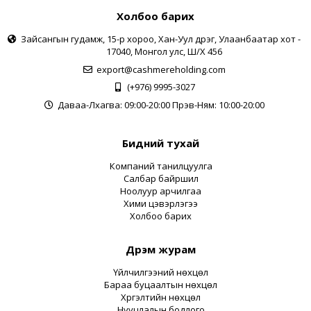
Холбоо барих
Зайсангын гудамж, 15-р хороо, Хан-Уул дүүрэг, Улаанбаатар хот -
17040, Монгол улс, Ш/Х 456
export@cashmereholding.com
(+976) 9995-3027
Даваа-Лхагва: 09:00-20:00 Пүрэв-Ням: 10:00-20:00
Бидний тухай
Компаний танилцуулга
Салбар байршил
Ноолуур арчилгаа
Хими цэвэрлэгээ
Холбоо барих
Дүрэм журам
Үйлчилгээний нөхцөл
Бараа буцаалтын нөхцөл
Хүргэлтийн нөхцөл
Нууцлалын бодлого