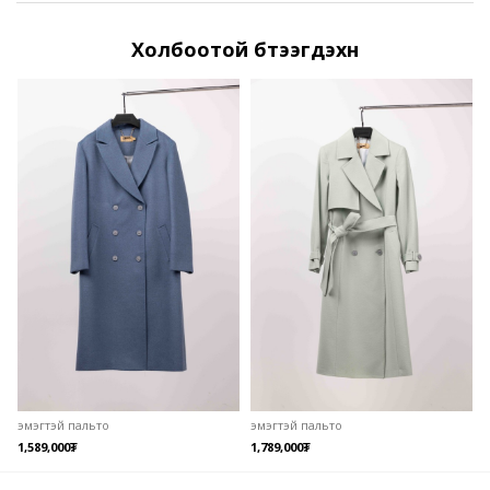
Холбоотой бүтээгдэхүүн
эмэгтэй пальто
эмэгтэй пальто
э
1,589,000
₮
1,789,000
₮
1