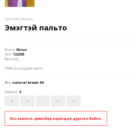
Эмэгтэй
,
Пальто
,
Эмэгтэй пальто
Brand:
Nirun
SKU:
122293
Barcode:
100% ноолууран палто
Өнгө:
natural brown 04
Хэмжээ:
S
S
M
L
XL
XXL
Энэ хэмжээ, хувилбар зарагдаж дууссан байна.