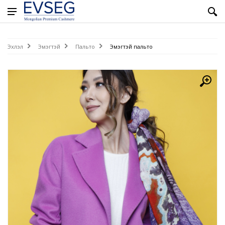
Эхлэл
Эмэгтэй
Пальто
Эмэгтэй пальто