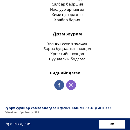
Салбар байршил
Ноолуур арчилгаа
Хими цэвэрлэгээ
Холбоо барих
Дүрэм журам
Үйлчилгээний нөхцөл
Бараа буцаалтын нөхцөл
Хүргэлтийн нөхцөл
Нууцлалын бодлого
Биднийг дагах
Бүх эрх хуулиар хамгаалагдсан @2021. КАШМЕР ХОЛДИНГ ХХК
Вэб сайт
ыг:
Грийн софт ХХК
Дуудлагын төв
0
БҮТЭЭГДЭХҮҮН
0
₮