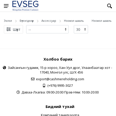
Эхлэл
Бүтээгдэхүүн
Аксессуар
Нэхмэл шааль
Нэхмэл шааль
Шүүлт
Холбоо барих
Зайсангын гудамж, 15-р хороо, Хан-Уул дүүрэг, Улаанбаатар хот -
17040, Монгол улс, Ш/Х 456
export@cashmereholding.com
(+976) 9995-3027
Даваа-Лхагва: 09:00-20:00 Пүрэв-Ням: 10:00-20:00
Бидний тухай
Компаний танилцуулга