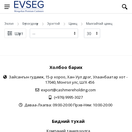
Эхлэл
Бүтээгдэхүүн
Эрэгтэй
Цамц
Малгайтай цамц
Шүүлт
Холбоо барих
Зайсангын гудамж, 15-р хороо, Хан-Уул дүүрэг, Улаанбаатар хот -
17040, Монгол улс, Ш/Х 456
export@cashmereholding.com
(+976) 9995-3027
Даваа-Лхагва: 09:00-20:00 Пүрэв-Ням: 10:00-20:00
Бидний тухай
Компаний танилцуулга