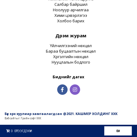
Салбар байршил
Ноолуур арчилгаа
Хими цэвэрлэгээ
Холбоо барих
Дүрэм журам
Үйлчилгээний нөхцөл
Бараа буцаалтын нөхцөл
Хүргэлтийн нөхцөл
Нууцлалын бодлого
Биднийг дагах
Бүх эрх хуулиар хамгаалагдсан @2021. КАШМЕР ХОЛДИНГ ХХК
Вэб сайт
ыг:
Грийн софт ХХК
Дуудлагын төв
0
БҮТЭЭГДЭХҮҮН
0
₮