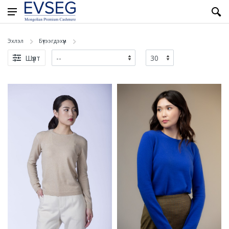
Эхлэл
Бүтээгдэхүүн
Шүүлт