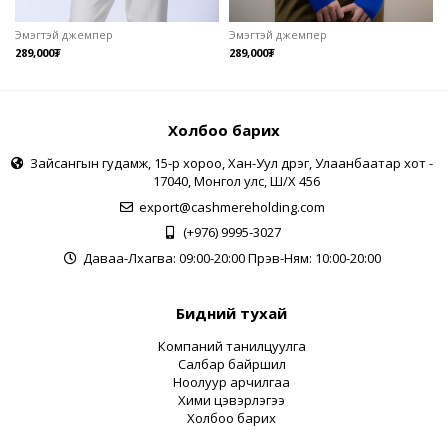
Эмэгтэй джемпер
Эмэгтэй джемпер
289,000₮
289,000₮
Холбоо барих
Зайсангын гудамж, 15-р хороо, Хан-Уул дүүрэг, Улаанбаатар хот -
17040, Монгол улс, Ш/Х 456
export@cashmereholding.com
(+976) 9995-3027
Даваа-Лхагва: 09:00-20:00 Пүрэв-Ням: 10:00-20:00
Бидний тухай
Компаний танилцуулга
Салбар байршил
Ноолуур арчилгаа
Хими цэвэрлэгээ
Холбоо барих