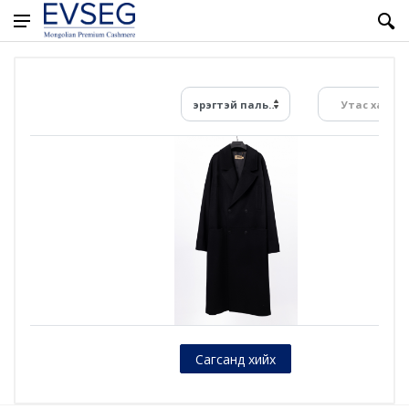
эрэгтэй пальто
Утас хайх...
Сагсанд хийх