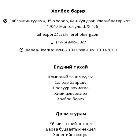
Холбоо барих
Зайсангын гудамж, 15-р хороо, Хан-Уул дүүрэг, Улаанбаатар хот -
17040, Монгол улс, Ш/Х 456
export@cashmereholding.com
(+976) 9995-3027
Даваа-Лхагва: 09:00-20:00 Пүрэв-Ням: 10:00-20:00
Бидний тухай
Компаний танилцуулга
Салбар байршил
Ноолуур арчилгаа
Хими цэвэрлэгээ
Холбоо барих
Дүрэм журам
Үйлчилгээний нөхцөл
Бараа буцаалтын нөхцөл
Хүргэлтийн нөхцөл